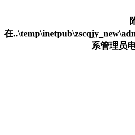
在..\temp\inetpub\zscqjy_new\a
系管理员电话