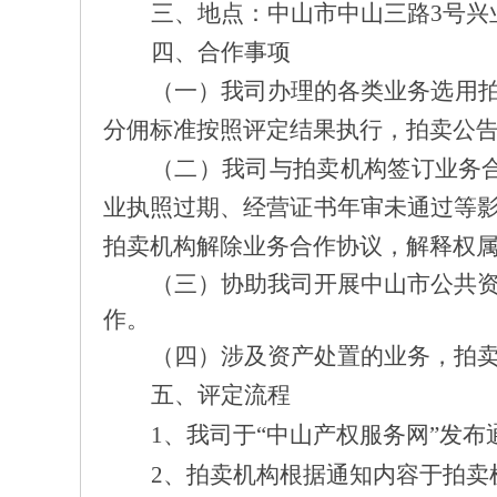
三
、地点：中山市
中山三路
3号
四
、
合作事项
（一）
我司办理的各类业务选用
分佣标准
按照评定结果执行，拍卖公
（二）我司与拍卖机构签订业务
业执照过期、
经营证书年审未通过等
拍卖机构解除业务合作协议，解释权
（
三
）
协助我司开展
中山市公共
作。
（
四
）
涉及资产处置的业务，拍
五、评定
流程
1、我司于“中山产权服务网”发布
2、
拍卖机构根据通知内容于
拍卖