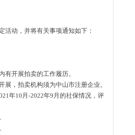
定活动
，
并
将有关事项通知如下：
内
有
开展拍卖的工作履历。
开展，拍卖机构须为中山市注册企业。
02
1
年
10月-202
2
年
9月的社保情况
，评
。
时。