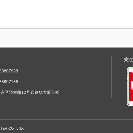
关注
88807988
88807188
东区华柏路12号嘉路华大厦三楼
ER CO., LTD.